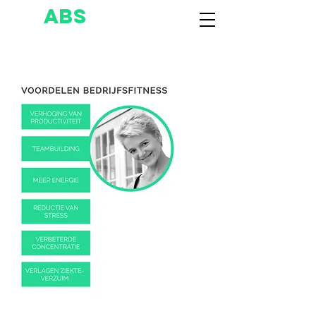
ABS
olutely
ADiLIA