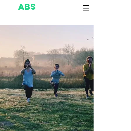
ABS
olutely
ADiLIA